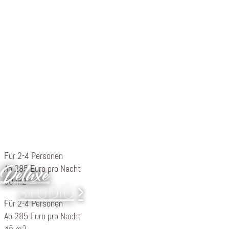
APARTMENT
Garten
APARTMENT
Penthouse
APARTMENT
Für 2-4 Personen
Deluxe
Ab 285 Euro pro Nacht
50 m2
STUDIO
Für 2-4 Personen
Ab 285 Euro pro Nacht
Für 2-4 Personen