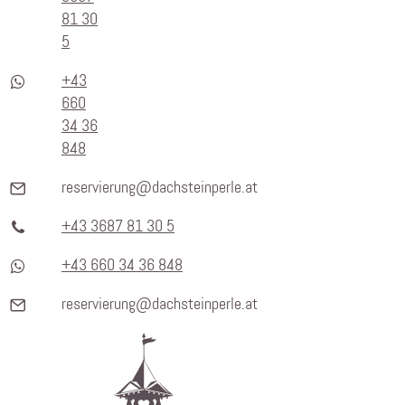
81 30
5
+43
660
34 36
848
reservierung@dachsteinperle.at
+43 3687 81 30 5
+43 660 34 36 848
reservierung@dachsteinperle.at