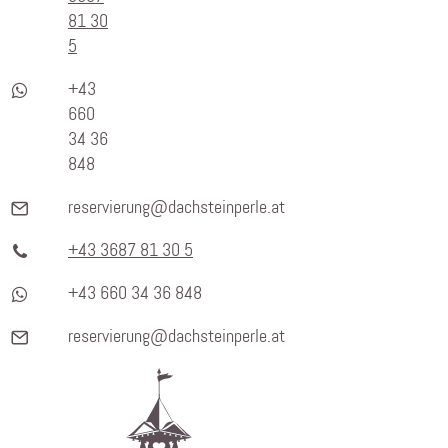
81 30
5
+43
660
34 36
848
reservierung@dachsteinperle.at
+43 3687 81 30 5
+43 660 34 36 848
reservierung@dachsteinperle.at